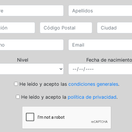
Nivel
Fecha de nacimient
He leído y acepto las
condiciones generales
.
He leído y acepto la
política de privacidad
.