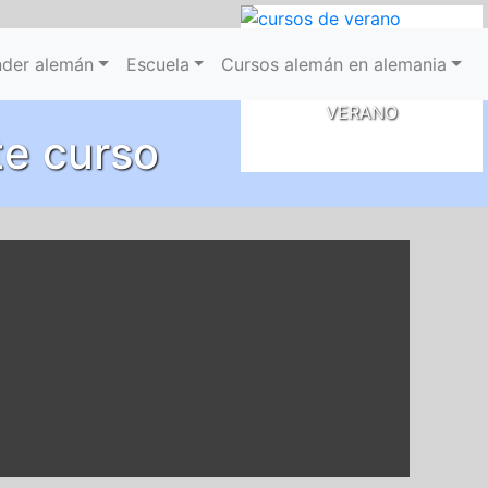
CURSOS
der alemán
Escuela
Cursos alemán en alemania
DE
VERANO
te curso