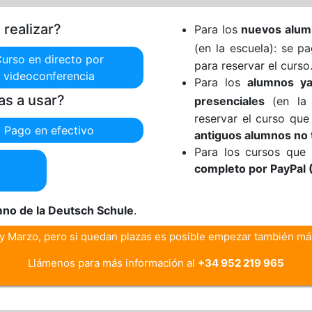
realizar?
Para los
nuevos alumn
(en la escuela): se 
urso en directo por
para reservar el curso
videoconferencia
Para los
alumnos ya
s a usar?
presenciales
(en la 
reservar el curso que
Pago en efectivo
antiguos alumnos no t
Para los cursos que
completo por PayPal 
mno de la Deutsch Schule
.
y Marzo, pero si quedan plazas es posible empezar también más
Llámenos para más información al
+34 952 219 965