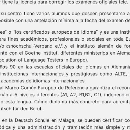
iene la licencia para corregir los exámenes oficiales telc.
 su centro tiene varios alumnos que deseen presentarse 
osible con una antelación mínima a la fecha del examen d
tes” o “los certificados europeos de idioma” y es una ins
ra fines académicos, profesionales o sociales en toda E
olkshochschul-Verband e.V).y el instituto alemán de fo
e con el Goethe Institut, diferentes ministerios en Aleman
ciation of Language Testers in Europe).
os 90 en las escuelas oficiales de idiomas en Alemania
instituciones internacionales y prestigiosas como ALTE, 
 academias de idiomas internacionales.
o al Marco Común Europeo de Referencia garantiza el recon
án a 5 niveles diferentes (A1, A2, B1,B2, C1), independie
do esta lengua. Cómo diploma más concreto para acreditar 
tsch für den Beruf.
n la Deutsch Schule en Málaga, se pueden certificar con
dica y una administración y tramitación más simple y