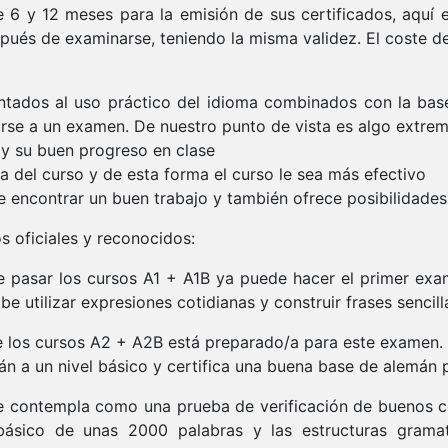
re 6 y 12 meses para la emisión de sus certificados, aquí
pués de examinarse, teniendo la misma validez. El coste de 
ntados al uso práctico del idioma combinados con la ba
entarse a un examen. De nuestro punto de vista es algo extr
 y su buen progreso en clase
 del curso y de esta forma el curso le sea más efectivo
de encontrar un buen trabajo y también ofrece posibilidades
os oficiales y reconocidos:
pasar los cursos A1 + A1B ya puede hacer el primer exa
 utilizar expresiones cotidianas y construir frases sencill
los cursos A2 + A2B está preparado/a para este examen.
 a un nivel básico y certifica una buena base de alemán pa
e contempla como una prueba de verificación de buenos c
básico de unas 2000 palabras y las estructuras gramat