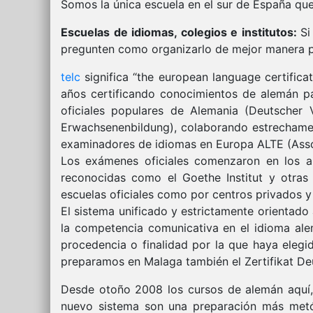
Somos la única escuela en el sur de España que t
Escuelas de idiomas, colegios e institutos:
Si
pregunten como organizarlo de mejor manera p
telc
significa “the european language certifica
años certificando conocimientos de alemán pa
oficiales populares de Alemania (Deutscher V
Erwachsenenbildung), colaborando estrechament
examinadores de idiomas en Europa ALTE (Asso
Los exámenes oficiales comenzaron en los añ
reconocidas como el Goethe Institut y otras 
escuelas oficiales como por centros privados y
El sistema unificado y estrictamente orientad
la competencia comunicativa en el idioma alem
procedencia o finalidad por la que haya elegi
preparamos en Malaga también el Zertifikat Deu
Desde otoño 2008 los cursos de alemán aquí, e
nuevo sistema son una preparación más metó