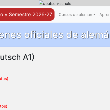
no y Semestre 2026-27
Reservar
Videoconferencia
Cursos de alemán
Apren
nes oficiales de alemá
eutsch A1)
utos)
tos)