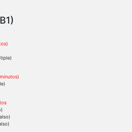
(B1)
tos)
tiple)
 minutos)
le)
tos
o)
also)
also)