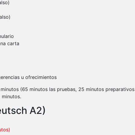
also)
also)
)
mulario
una carta
gerencias u ofrecimientos
 minutos (65 minutos las pruebas, 25 minutos preparativos y
 minutos.
eutsch A2)
utos)