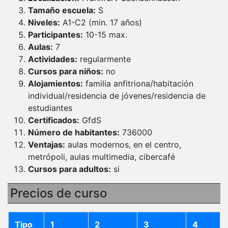
Tamaño escuela:
S
Niveles:
A1-C2 (min. 17 años)
Participantes:
10-15 max.
Aulas:
7
Actividades:
regularmente
Cursos para niños:
no
Alojamientos:
familia anfitriona/habitación
individual/residencia de jóvenes/residencia de
estudiantes
Certificados:
GfdS
Número de habitantes:
736000
Ventajas:
aulas modernos, en el centro,
metrópoli, aulas multimedia, cibercafé
Cursos para adultos:
si
Precios de curso
Tipo
1
2
3
4